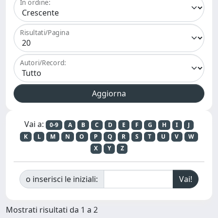
In ordine:
Risultati/Pagina
Autori/Record:
Vai a:
0-9
A
B
C
D
E
F
G
H
I
J
K
L
M
N
O
P
Q
R
S
T
U
V
W
X
Y
Z
o inserisci le iniziali:
Mostrati risultati da 1 a 2