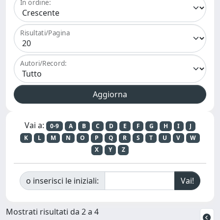
In ordine:
Risultati/Pagina
Autori/Record:
Vai a:
0-9
A
B
C
D
E
F
G
H
I
J
K
L
M
N
O
P
Q
R
S
T
U
V
W
X
Y
Z
o inserisci le iniziali:
Mostrati risultati da 2 a 4