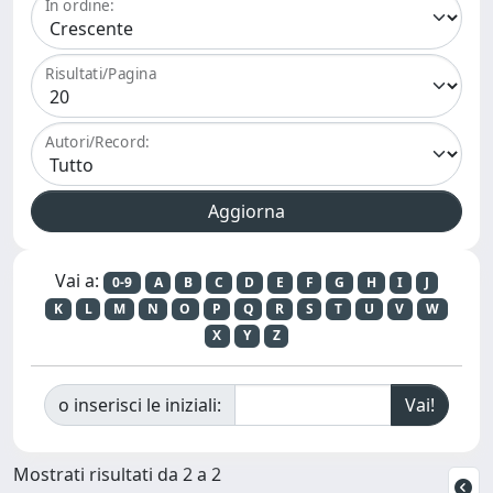
In ordine:
Risultati/Pagina
Autori/Record:
Vai a:
0-9
A
B
C
D
E
F
G
H
I
J
K
L
M
N
O
P
Q
R
S
T
U
V
W
X
Y
Z
o inserisci le iniziali:
Mostrati risultati da 2 a 2