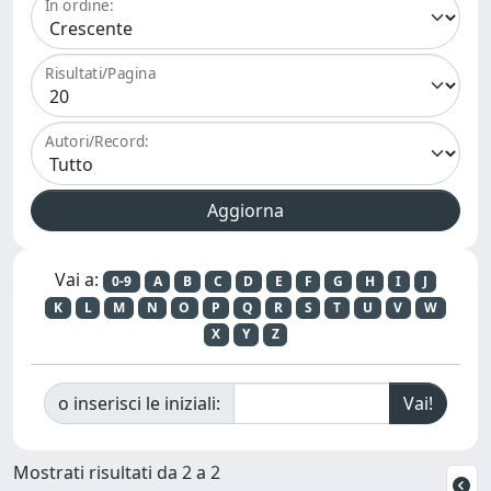
In ordine:
Risultati/Pagina
Autori/Record:
Vai a:
0-9
A
B
C
D
E
F
G
H
I
J
K
L
M
N
O
P
Q
R
S
T
U
V
W
X
Y
Z
o inserisci le iniziali:
Mostrati risultati da 2 a 2