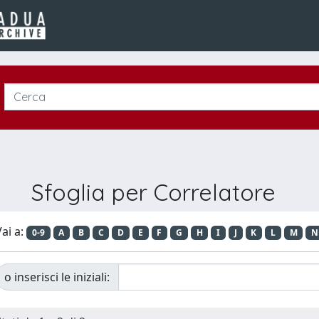
Sfoglia per Correlatore
ai a:
0-9
A
B
C
D
E
F
G
H
I
J
K
L
M
N
o inserisci le iniziali: