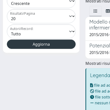
Mostrati risul
Risultati/Pagina
Modello 
infermier
Autori/Record:
2015/2016 
Potenzial
2015/2016 F
Mostrati risul
Legenda
file ad 
file ad 
file sot
nessun f