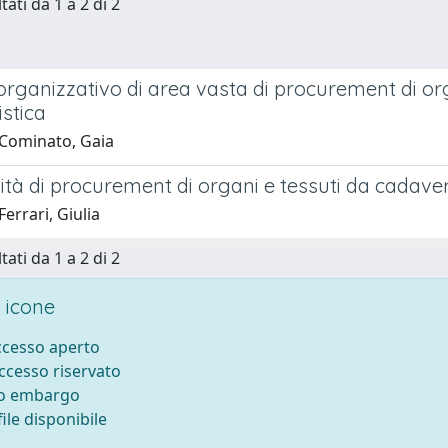
tati da 1 a 2 di 2
organizzativo di area vasta di procurement di or
istica
Cominato, Gaia
ità di procurement di organi e tessuti da cadavere 
errari, Giulia
tati da 1 a 2 di 2
 icone
accesso aperto
accesso riservato
to embargo
ile disponibile