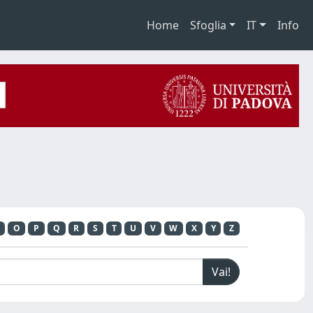
Home
Sfoglia
IT
Info
O
P
Q
R
S
T
U
V
W
X
Y
Z