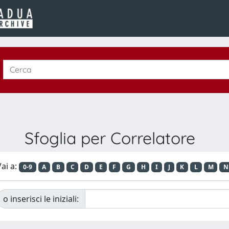
Sfoglia per Correlatore
ai a:
0-9
A
B
C
D
E
F
G
H
I
J
K
L
M
N
o inserisci le iniziali: