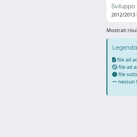
Sviluppo 
2012/2013 
Mostrati risul
Legenda
file ad 
file ad 
file sot
nessun f