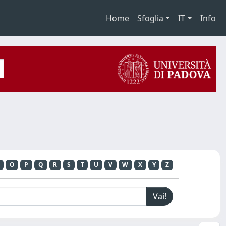
Home
Sfoglia
IT
Info
O
P
Q
R
S
T
U
V
W
X
Y
Z