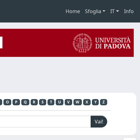
Home
Sfoglia
IT
Info
O
P
Q
R
S
T
U
V
W
X
Y
Z