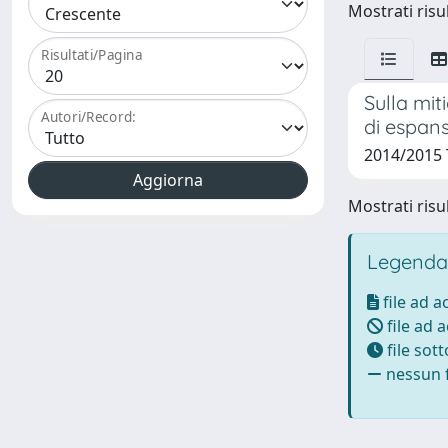
Mostrati risul
Risultati/Pagina
Sulla mit
Autori/Record:
di espans
2014/2015 T
Mostrati risul
Legenda
file ad 
file ad 
file sot
nessun f