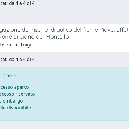
tati da 4 a 4 di 4
igazione del rischio idraulico del fiume Piave: effet
ione di Ciano del Montello
erzariol, Luigi
tati da 4 a 4 di 4
 icone
accesso aperto
accesso riservato
to embargo
ile disponibile