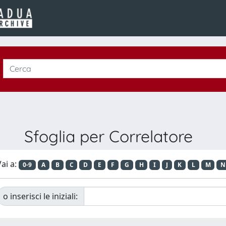
Sfoglia per Correlatore
ai a:
0-9
A
B
C
D
E
F
G
H
I
J
K
L
M
N
o inserisci le iniziali: