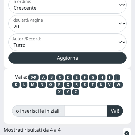
In ordine:
Risultati/Pagina
Autori/Record:
Vai a:
0-9
A
B
C
D
E
F
G
H
I
J
K
L
M
N
O
P
Q
R
S
T
U
V
W
X
Y
Z
o inserisci le iniziali:
Mostrati risultati da 4 a 4