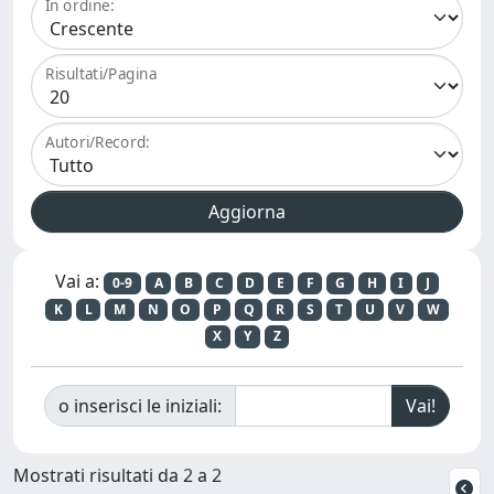
In ordine:
Risultati/Pagina
Autori/Record:
Vai a:
0-9
A
B
C
D
E
F
G
H
I
J
K
L
M
N
O
P
Q
R
S
T
U
V
W
X
Y
Z
o inserisci le iniziali:
Mostrati risultati da 2 a 2