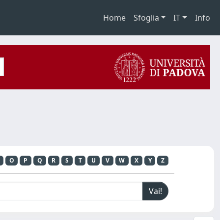
Home
Sfoglia
IT
Info
O
P
Q
R
S
T
U
V
W
X
Y
Z