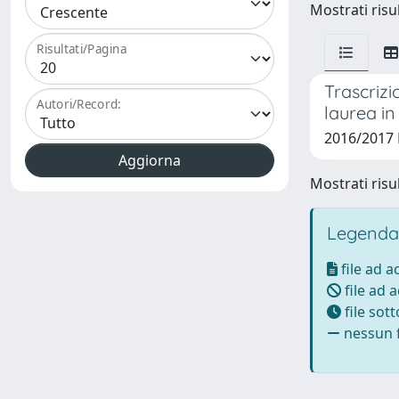
Mostrati risul
Risultati/Pagina
Trascrizi
Autori/Record:
laurea in
2016/2017 
Mostrati risul
Legenda
file ad 
file ad 
file sot
nessun f