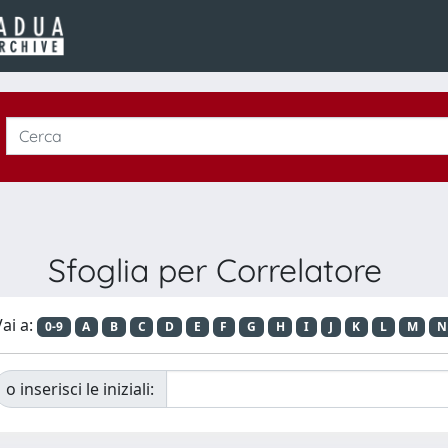
Sfoglia per Correlatore
ai a:
0-9
A
B
C
D
E
F
G
H
I
J
K
L
M
N
o inserisci le iniziali: