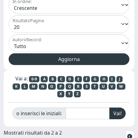
In ordine:
Risultati/Pagina
Autori/Record:
Vai a:
0-9
A
B
C
D
E
F
G
H
I
J
K
L
M
N
O
P
Q
R
S
T
U
V
W
X
Y
Z
o inserisci le iniziali:
Mostrati risultati da 2 a 2