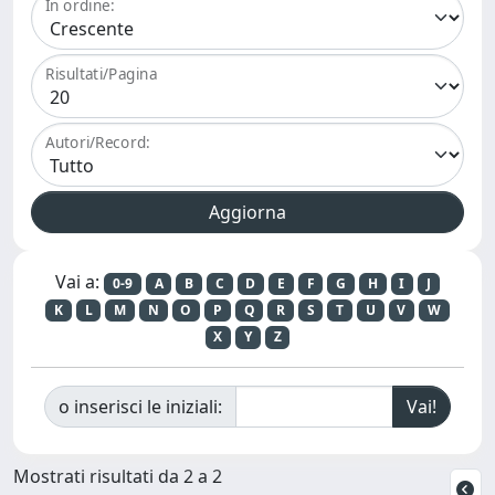
In ordine:
Risultati/Pagina
Autori/Record:
Vai a:
0-9
A
B
C
D
E
F
G
H
I
J
K
L
M
N
O
P
Q
R
S
T
U
V
W
X
Y
Z
o inserisci le iniziali:
Mostrati risultati da 2 a 2