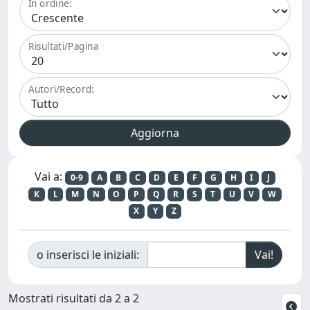
In ordine:
Risultati/Pagina
Autori/Record:
Vai a:
0-9
A
B
C
D
E
F
G
H
I
J
K
L
M
N
O
P
Q
R
S
T
U
V
W
X
Y
Z
o inserisci le iniziali:
Mostrati risultati da 2 a 2