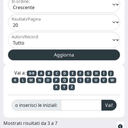
In ordine:
Risultati/Pagina
Autori/Record:
Vai a:
0-9
A
B
C
D
E
F
G
H
I
J
K
L
M
N
O
P
Q
R
S
T
U
V
W
X
Y
Z
o inserisci le iniziali:
Mostrati risultati da 3 a 7