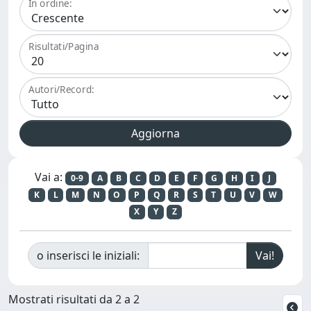
In ordine:
Risultati/Pagina
Autori/Record:
Vai a:
0-9
A
B
C
D
E
F
G
H
I
J
K
L
M
N
O
P
Q
R
S
T
U
V
W
X
Y
Z
o inserisci le iniziali:
Mostrati risultati da 2 a 2