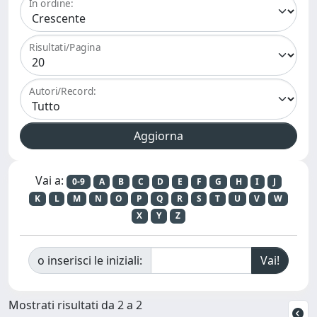
In ordine:
Risultati/Pagina
Autori/Record:
Vai a:
0-9
A
B
C
D
E
F
G
H
I
J
K
L
M
N
O
P
Q
R
S
T
U
V
W
X
Y
Z
o inserisci le iniziali:
Mostrati risultati da 2 a 2