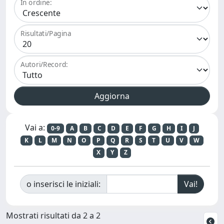
In ordine:
Risultati/Pagina
Autori/Record:
Vai a:
0-9
A
B
C
D
E
F
G
H
I
J
K
L
M
N
O
P
Q
R
S
T
U
V
W
X
Y
Z
o inserisci le iniziali:
Mostrati risultati da 2 a 2