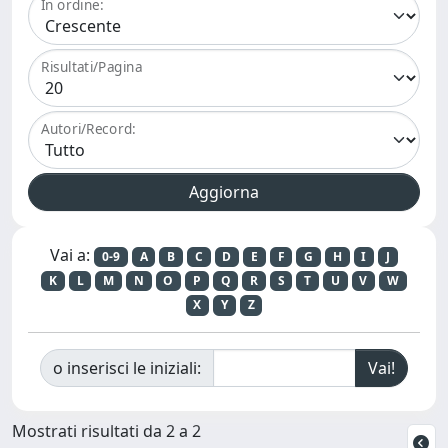
In ordine:
Risultati/Pagina
Autori/Record:
Vai a:
0-9
A
B
C
D
E
F
G
H
I
J
K
L
M
N
O
P
Q
R
S
T
U
V
W
X
Y
Z
o inserisci le iniziali:
Mostrati risultati da 2 a 2