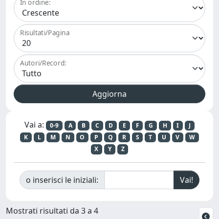
In ordine:
Risultati/Pagina
Autori/Record:
Vai a:
0-9
A
B
C
D
E
F
G
H
I
J
K
L
M
N
O
P
Q
R
S
T
U
V
W
X
Y
Z
o inserisci le iniziali:
Mostrati risultati da 3 a 4