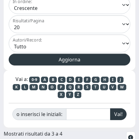
In ordine:
Risultati/Pagina
Autori/Record:
Vai a:
0-9
A
B
C
D
E
F
G
H
I
J
K
L
M
N
O
P
Q
R
S
T
U
V
W
X
Y
Z
o inserisci le iniziali:
Mostrati risultati da 3 a 4