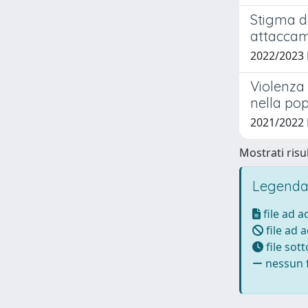
Stigma de
attacca
2022/2023
Violenza 
nella po
2021/2022 
Mostrati risul
Legenda
file ad 
file ad 
file sot
nessun f