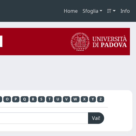
Home
Sfoglia
IT
Info
O
P
Q
R
S
T
U
V
W
X
Y
Z