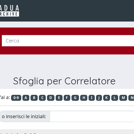
Sfoglia per Correlatore
ai a:
0-9
A
B
C
D
E
F
G
H
I
J
K
L
M
N
o inserisci le iniziali: