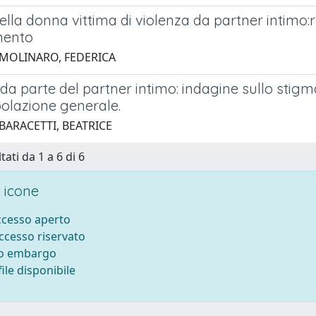
lla donna vittima di violenza da partner intimo:ruo
mento
 MOLINARO, FEDERICA
da parte del partner intimo: indagine sullo stigm
polazione generale.
BARACETTI, BEATRICE
tati da 1 a 6 di 6
 icone
accesso aperto
accesso riservato
to embargo
ile disponibile