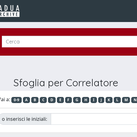
Sfoglia per Correlatore
ai a:
0-9
A
B
C
D
E
F
G
H
I
J
K
L
M
N
o inserisci le iniziali: