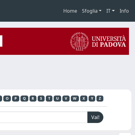
Home
Sfoglia
IT
Info
O
P
Q
R
S
T
U
V
W
X
Y
Z