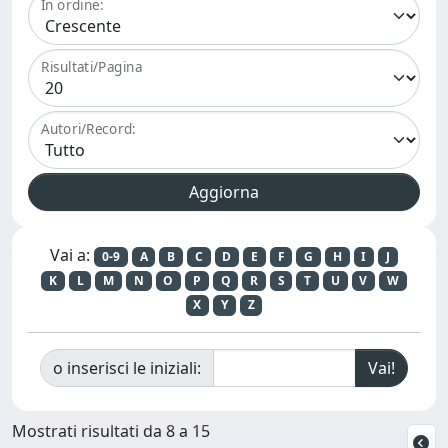
In ordine:
Risultati/Pagina
Autori/Record:
Vai a:
0-9
A
B
C
D
E
F
G
H
I
J
K
L
M
N
O
P
Q
R
S
T
U
V
W
X
Y
Z
o inserisci le iniziali:
Mostrati risultati da 8 a 15