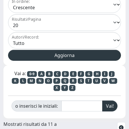
In ordine:
Risultati/Pagina
Autori/Record:
Vai a:
0-9
A
B
C
D
E
F
G
H
I
J
K
L
M
N
O
P
Q
R
S
T
U
V
W
X
Y
Z
o inserisci le iniziali:
Mostrati risultati da 11 a