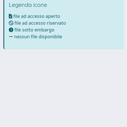
Legenda icone
file ad accesso aperto
file ad accesso riservato
file sotto embargo
nessun file disponibile
Powered by UNITESI
-
Info
Sistema
-
Licenza
-
Utilizzo dei
Copyright © 2026
cookie
-
Area riservata