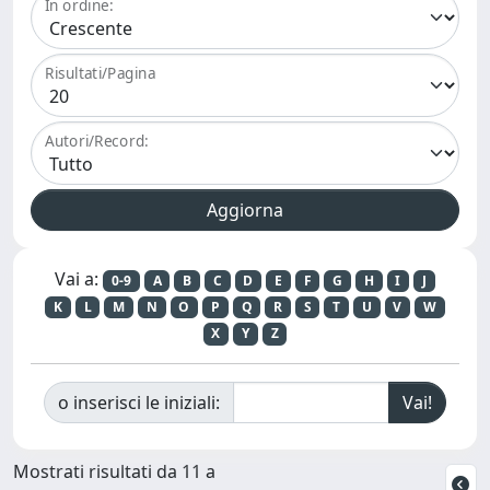
In ordine:
Risultati/Pagina
Autori/Record:
Vai a:
0-9
A
B
C
D
E
F
G
H
I
J
K
L
M
N
O
P
Q
R
S
T
U
V
W
X
Y
Z
o inserisci le iniziali:
Mostrati risultati da 11 a