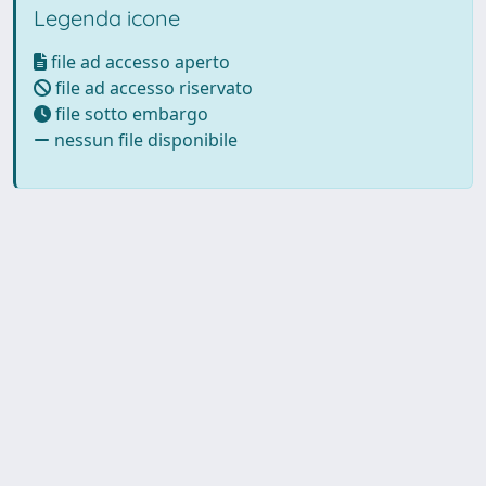
Legenda icone
file ad accesso aperto
file ad accesso riservato
file sotto embargo
nessun file disponibile
Powered by UNITESI
-
Info
Sistema
-
Licenza
-
Utilizzo dei
Copyright © 2026
cookie
-
Area riservata