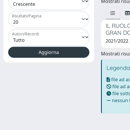
Mostrati risul
Risultati/Pagina
IL RUOL
GRAN DOR
Autori/Record:
2021/2022
Mostrati risul
Legenda
file ad 
file ad 
file sot
nessun f