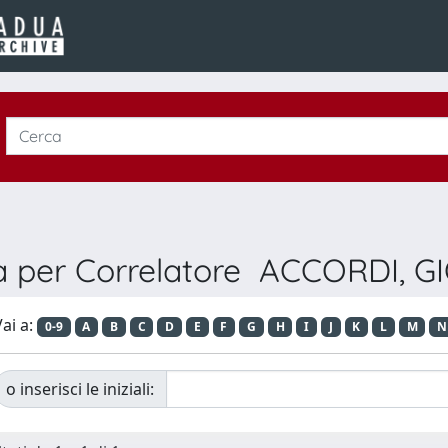
ia per Correlatore ACCORDI, G
ai a:
0-9
A
B
C
D
E
F
G
H
I
J
K
L
M
N
o inserisci le iniziali: