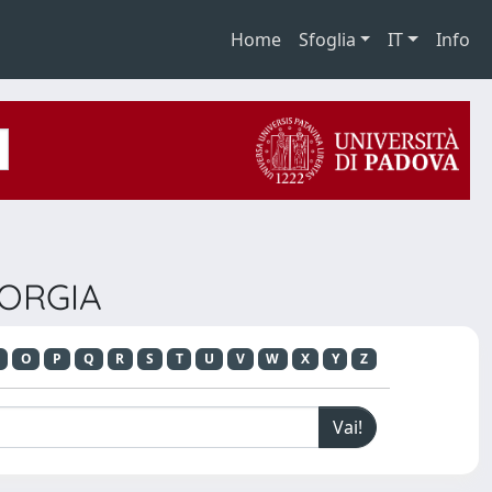
Home
Sfoglia
IT
Info
IORGIA
O
P
Q
R
S
T
U
V
W
X
Y
Z