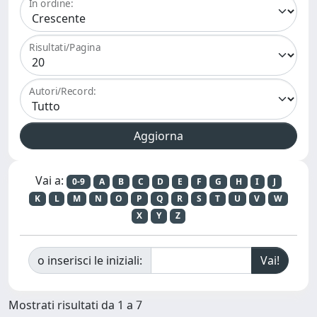
In ordine:
Risultati/Pagina
Autori/Record:
Vai a:
0-9
A
B
C
D
E
F
G
H
I
J
K
L
M
N
O
P
Q
R
S
T
U
V
W
X
Y
Z
o inserisci le iniziali:
Mostrati risultati da 1 a 7