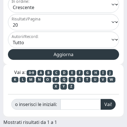
In ordine:
Risultati/Pagina
Autori/Record:
Vai a:
0-9
A
B
C
D
E
F
G
H
I
J
K
L
M
N
O
P
Q
R
S
T
U
V
W
X
Y
Z
o inserisci le iniziali:
Mostrati risultati da 1 a 1