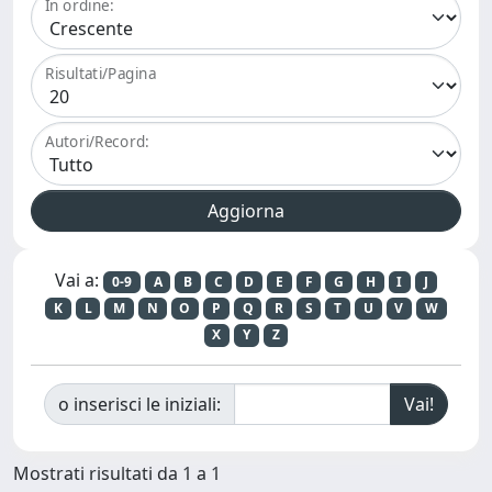
In ordine:
Risultati/Pagina
Autori/Record:
Vai a:
0-9
A
B
C
D
E
F
G
H
I
J
K
L
M
N
O
P
Q
R
S
T
U
V
W
X
Y
Z
o inserisci le iniziali:
Mostrati risultati da 1 a 1