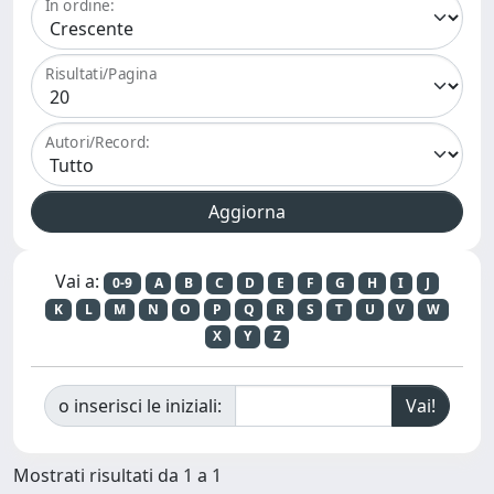
In ordine:
Risultati/Pagina
Autori/Record:
Vai a:
0-9
A
B
C
D
E
F
G
H
I
J
K
L
M
N
O
P
Q
R
S
T
U
V
W
X
Y
Z
o inserisci le iniziali:
Mostrati risultati da 1 a 1