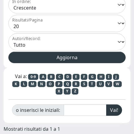
In ordine:
Risultati/Pagina
Autori/Record:
Vai a:
0-9
A
B
C
D
E
F
G
H
I
J
K
L
M
N
O
P
Q
R
S
T
U
V
W
X
Y
Z
o inserisci le iniziali:
Mostrati risultati da 1 a 1