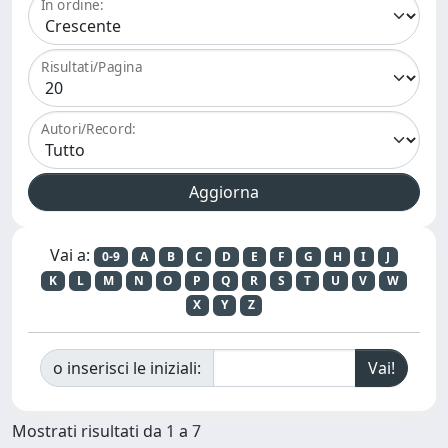
In ordine:
Risultati/Pagina
Autori/Record:
Vai a:
0-9
A
B
C
D
E
F
G
H
I
J
K
L
M
N
O
P
Q
R
S
T
U
V
W
X
Y
Z
o inserisci le iniziali:
Mostrati risultati da 1 a 7