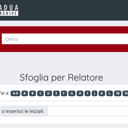
Sfoglia per Relatore
ai a:
0-9
A
B
C
D
E
F
G
H
I
J
K
L
M
N
o inserisci le iniziali: