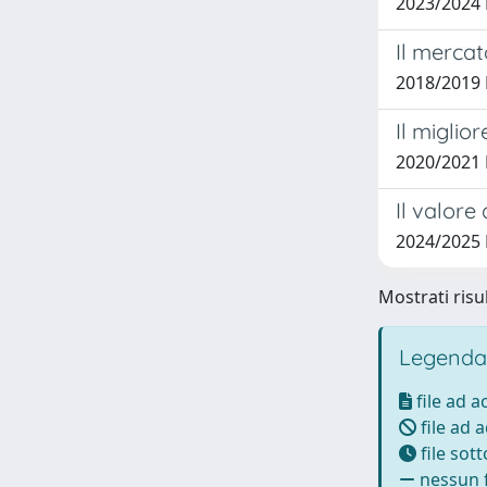
2023/2024 
Il mercat
2018/2019 P
Il miglior
2020/2021 
Il valore
2024/2025
Mostrati risul
Legenda
file ad 
file ad 
file sot
nessun f