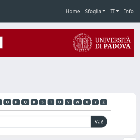
Home
Sfoglia
IT
Info
O
P
Q
R
S
T
U
V
W
X
Y
Z