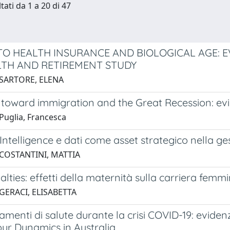
tati da 1 a 20 di 47
TO HEALTH INSURANCE AND BIOLOGICAL AGE: 
ALTH AND RETIREMENT STUDY
 SARTORE, ELENA
s toward immigration and the Great Recession: ev
Puglia, Francesca
Intelligence e dati come asset strategico nella gest
 COSTANTINI, MATTIA
alties: effetti della maternità sulla carriera femmi
GERACI, ELISABETTA
enti di salute durante la crisi COVID-19: eviden
ur Dynamics in Australia