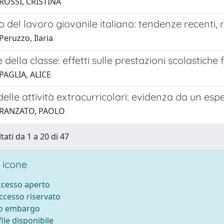
ROSSI, CRISTINA
o del lavoro giovanile italiano: tendenze recenti, r
eruzzo, Ilaria
e della classe: effetti sulle prestazioni scolastiche 
PAGLIA, ALICE
 delle attività extracurricolari: evidenza da un es
 RANZATO, PAOLO
tati da 1 a 20 di 47
 icone
accesso aperto
accesso riservato
to embargo
ile disponibile