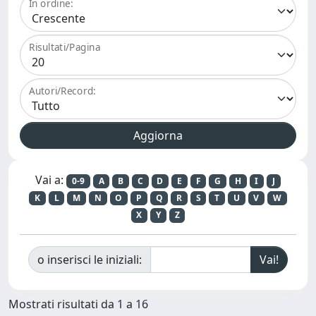
In ordine:
Risultati/Pagina
Autori/Record:
Vai a:
0-9
A
B
C
D
E
F
G
H
I
J
K
L
M
N
O
P
Q
R
S
T
U
V
W
X
Y
Z
o inserisci le iniziali:
Mostrati risultati da 1 a 16