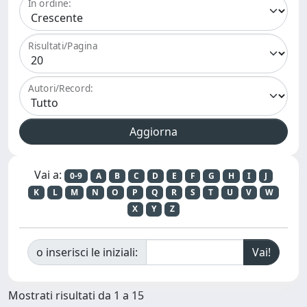
In ordine:
Risultati/Pagina
Autori/Record:
Vai a:
0-9
A
B
C
D
E
F
G
H
I
J
K
L
M
N
O
P
Q
R
S
T
U
V
W
X
Y
Z
o inserisci le iniziali:
Mostrati risultati da 1 a 15