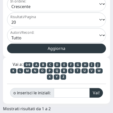
In ordine:
Risultati/Pagina
Autori/Record:
Vai a:
0-9
A
B
C
D
E
F
G
H
I
J
K
L
M
N
O
P
Q
R
S
T
U
V
W
X
Y
Z
o inserisci le iniziali:
Mostrati risultati da 1 a 2