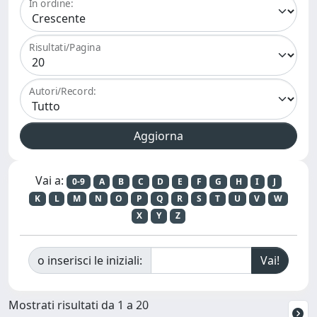
In ordine:
Risultati/Pagina
Autori/Record:
Vai a:
0-9
A
B
C
D
E
F
G
H
I
J
K
L
M
N
O
P
Q
R
S
T
U
V
W
X
Y
Z
o inserisci le iniziali:
Mostrati risultati da 1 a 20