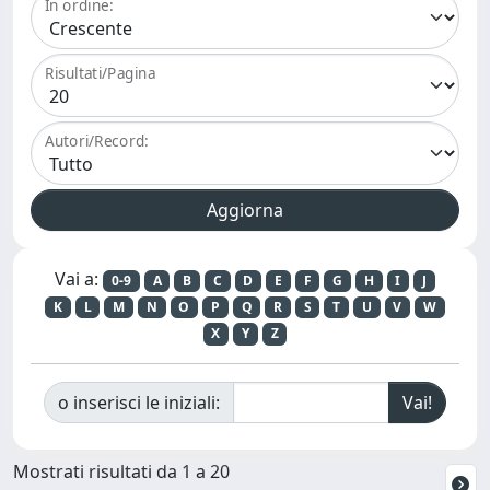
In ordine:
Risultati/Pagina
Autori/Record:
Vai a:
0-9
A
B
C
D
E
F
G
H
I
J
K
L
M
N
O
P
Q
R
S
T
U
V
W
X
Y
Z
o inserisci le iniziali:
Mostrati risultati da 1 a 20