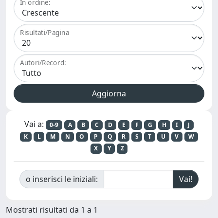
In ordine:
Risultati/Pagina
Autori/Record:
Vai a:
0-9
A
B
C
D
E
F
G
H
I
J
K
L
M
N
O
P
Q
R
S
T
U
V
W
X
Y
Z
o inserisci le iniziali:
Mostrati risultati da 1 a 1