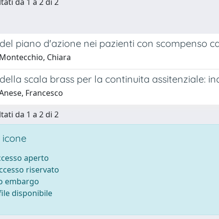
tati da 1 a 2 di 2
 del piano d'azione nei pazienti con scompenso ca
Montecchio, Chiara
o della scala brass per la continuita assitenziale: in
Anese, Francesco
tati da 1 a 2 di 2
 icone
accesso aperto
accesso riservato
to embargo
ile disponibile