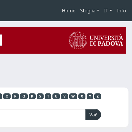
Home
Sfoglia
IT
Info
O
P
Q
R
S
T
U
V
W
X
Y
Z