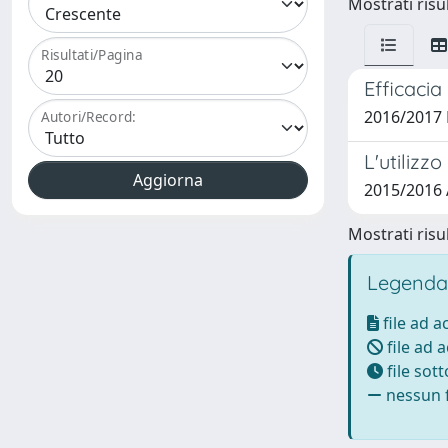
Mostrati risul
Risultati/Pagina
Efficacia
2016/2017 
Autori/Record:
L'utilizz
2015/2016 
Mostrati risul
Legenda
file ad 
file ad 
file sot
nessun f