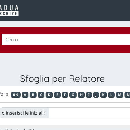
Sfoglia per Relatore
ai a:
0-9
A
B
C
D
E
F
G
H
I
J
K
L
M
N
o inserisci le iniziali: