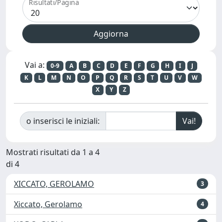
Risultati/Pagina
Vai a:
0-9
A
B
C
D
E
F
G
H
I
J
K
L
M
N
O
P
Q
R
S
T
U
V
W
X
Y
Z
o inserisci le iniziali:
Mostrati risultati da 1 a 4
di 4
XICCATO, GEROLAMO
3
Xiccato, Gerolamo
4