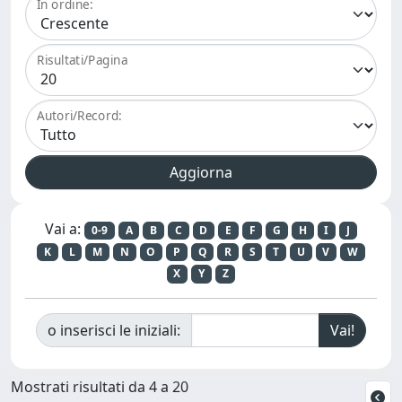
In ordine:
Risultati/Pagina
Autori/Record:
Vai a:
0-9
A
B
C
D
E
F
G
H
I
J
K
L
M
N
O
P
Q
R
S
T
U
V
W
X
Y
Z
o inserisci le iniziali:
Mostrati risultati da 4 a 20