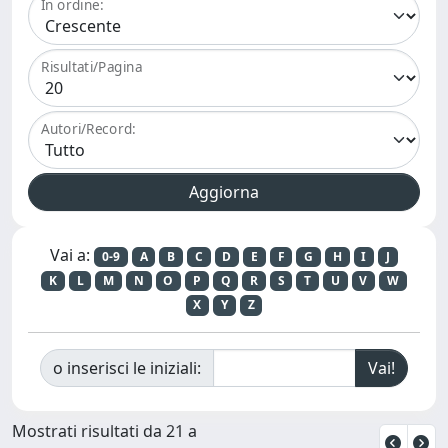
In ordine:
Risultati/Pagina
Autori/Record:
Vai a:
0-9
A
B
C
D
E
F
G
H
I
J
K
L
M
N
O
P
Q
R
S
T
U
V
W
X
Y
Z
o inserisci le iniziali:
Mostrati risultati da 21 a