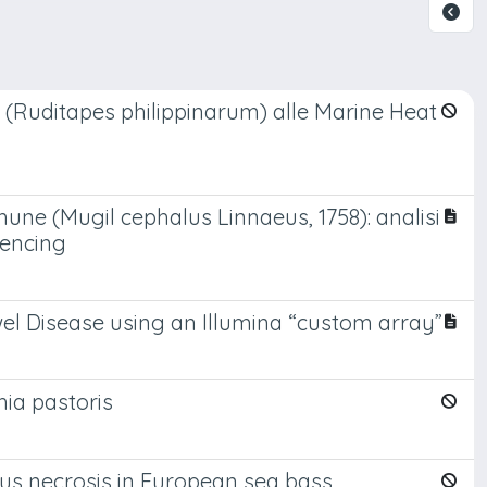
e (Ruditapes philippinarum) alle Marine Heat
une (Mugil cephalus Linnaeus, 1758): analisi
uencing
el Disease using an Illumina “custom array”
hia pastoris
ous necrosis in European sea bass