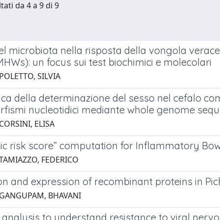
tati da 4 a 9 di 9
del microbiota nella risposta della vongola verac
HWs): un focus sui test biochimici e molecolari
POLETTO, SILVIA
ca della determinazione del sesso nel cefalo com
orfismi nucleotidici mediante whole genome seq
CORSINI, ELISA
ic risk score” computation for Inflammatory Bow
 TAMIAZZO, FEDERICO
on and expression of recombinant proteins in Pic
 GANGUPAM, BHAVANI
analysis to understand resistance to viral nerv