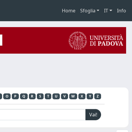
Home
Sfoglia
IT
Info
O
P
Q
R
S
T
U
V
W
X
Y
Z