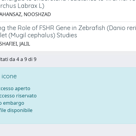
archus Labrax L)
 AHANSAZ, NOOSHZAD
g the Role of FSHR Gene in Zebrafish (Danio reri
let (Mugil cephalus) Studies
HAFIEI, JALIL
tati da 4 a 9 di 9
 icone
accesso aperto
accesso riservato
to embargo
ile disponibile