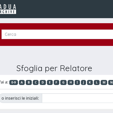
Sfoglia per Relatore
ai a:
0-9
A
B
C
D
E
F
G
H
I
J
K
L
M
N
o inserisci le iniziali: