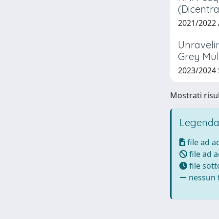
(Dicentr
2021/2022
Unravelin
Grey Mul
2023/2024 S
Mostrati risul
Legenda
file ad 
file ad 
file sot
nessun f