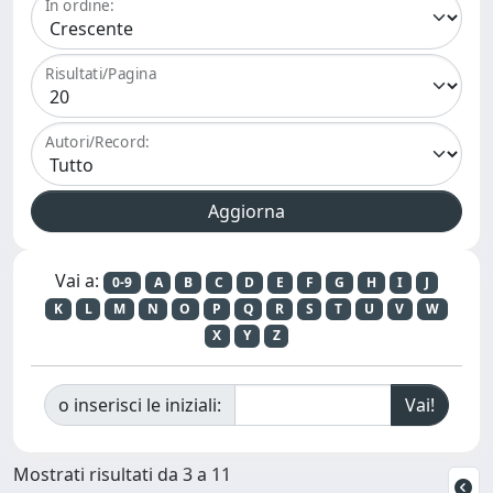
In ordine:
Risultati/Pagina
Autori/Record:
Vai a:
0-9
A
B
C
D
E
F
G
H
I
J
K
L
M
N
O
P
Q
R
S
T
U
V
W
X
Y
Z
o inserisci le iniziali:
Mostrati risultati da 3 a 11