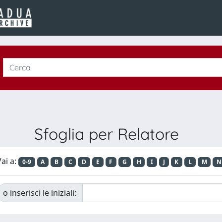
Sfoglia per Relatore
ai a:
0-9
A
B
C
D
E
F
G
H
I
J
K
L
M
N
o inserisci le iniziali: