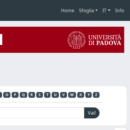
Home
Sfoglia
IT
Info
O
P
Q
R
S
T
U
V
W
X
Y
Z