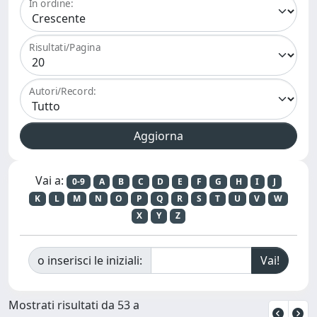
In ordine:
Risultati/Pagina
Autori/Record:
Vai a:
0-9
A
B
C
D
E
F
G
H
I
J
K
L
M
N
O
P
Q
R
S
T
U
V
W
X
Y
Z
o inserisci le iniziali:
Mostrati risultati da 53 a