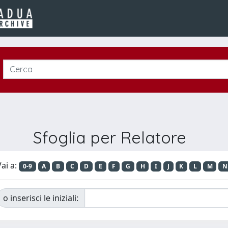
Sfoglia per Relatore
ai a:
0-9
A
B
C
D
E
F
G
H
I
J
K
L
M
N
o inserisci le iniziali: