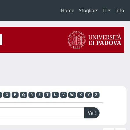
Home
Sfoglia
IT
Info
O
P
Q
R
S
T
U
V
W
X
Y
Z