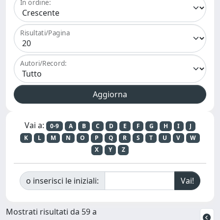
In ordine:
Risultati/Pagina
Autori/Record:
Vai a:
0-9
A
B
C
D
E
F
G
H
I
J
K
L
M
N
O
P
Q
R
S
T
U
V
W
X
Y
Z
o inserisci le iniziali:
Mostrati risultati da 59 a