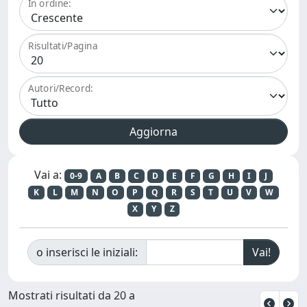
In ordine:
Risultati/Pagina
Autori/Record:
Vai a:
0-9
A
B
C
D
E
F
G
H
I
J
K
L
M
N
O
P
Q
R
S
T
U
V
W
X
Y
Z
o inserisci le iniziali:
Mostrati risultati da 20 a